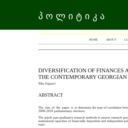
ᲞᲝᲚᲘᲢᲘᲙᲐ
HOME
ABOUT
L
DIVERSIFICATION OF FINANCES
THE CONTEMPORARY GEORGIAN 
Nika Gigauri
ABSTRACT
The aim of the paper is to determine the type of correlation betwe
2008-2020 parliamentary elections.
The article uses qualitative research methods to answer research q
institutional capacities of financially dependent and independent poli
topic.