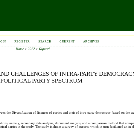
OGIN
REGISTER
SEARCH
CURRENT
ARCHIVES
Home
>
2022
>
Gigauri
 AND CHALLENGES OF INTRA-PARTY DEMOCRACY
POLITICAL PARTY SPECTRUM
en the Diversification of finances of parties and their of intra-party democracy based on the e
uestions, namely, secondary data analysis, document analysis, and a comparison method that compa
tical parties in the study. The study includes a survey of experts, which in turn facilitated an in-