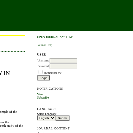
OPEN JOURNAL SYSTEMS
Journal Help
USER
Username
Password
 IN
Remember me
NOTIFICATIONS
View
Subscribe
LANGUAGE
xample of the
Select Language
res the
depth study of the
JOURNAL CONTENT