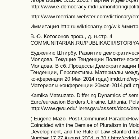
http://www.e-democracy.md/ru/monitoring/pol
http://www.merriam-webster.com/dictionary/em
Иммитация http:ru.wiktionarry.org/wiki/имит
В.Ю. Котосонов проф., д. н.стр. 4
COMMUNITARIAN.RU/PUBLIKACII/ISTORIY
Еуджению Штирбу. Развитие демократическ
Молдова. Текущие Тенденции Политическог
Молдова. В сб.,Процессы Демократизации 
Тенденции, Перспективы. Материалы между
конференции 20 Мая 2014 года(iimdd.md/wp-c
Материалы-конференции-20мая-2014.pdf ст
Kamika Matsuzato. Differing Dynamics of semi
Euro/euroasion Borders:Ukraine, Lithunia, Pol
http://www.gwu.edu/ ieresgwu/assets/docs/de
( Eugene Mazo. Post-Communist ParadoxHow t
Coincided with the Demise of Pluralism in Mo
Development, and the Rule of Law Stanford Insti
Number 17 27 August 2004. p.30 ( http://cddrl.