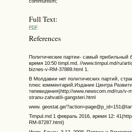
communism;
Full Text:
PDF
References
Политические партии- самый прибильный би
время 10:50 timpl.md. //www.timpul.md/ru/articol
biznes-v-RM-37889.html 1.
В Молдавии нет политических партий, стра
плюс комментарий.Издание Центра Развит
телевидения)http://www.newscom.md/rus/v-mold
stranu-zahvatili-gangsteri.html
www. geostat.ge/?action=page@p_id=151@la
Timpul.md 1 февраль 2016, время 12: 41(http:
RM-87287.html)
Игорь Боцан. 3.12. 2008. Партии и Демокра