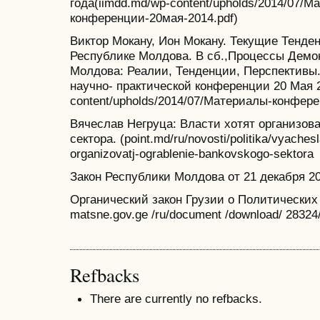
года(iimdd.md/wp-content/upholds/2014/07/М
конференции-20мая-2014.pdf)
Виктор Мокану, Ион Мокану. Текущие Тенде
Республике Молдова. В сб.,Процессы Демо
Молдова: Реалии, Тенденции, Перспектив
научно- практической конференции 20 Мая 2
content/upholds/2014/07/Материалы-конфере
Вячеслав Негруца: Власти хотят организова
сектора. (point.md/ru/novosti/politika/vyaches
organizovatj-ograblenie-bankovskogo-sektora
Закон Республики Молдова от 21 декабря 2
Органический закон Грузии о Политических 
matsne.gov.ge /ru/document /download/ 28324/
Refbacks
There are currently no refbacks.